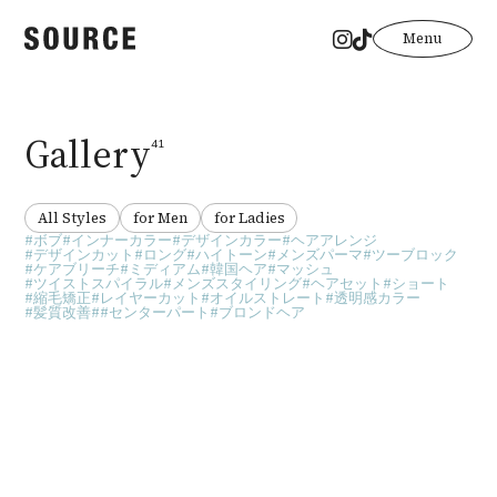
Menu
Gallery
41
All Styles
for Men
for Ladies
ボブ
インナーカラー
デザインカラー
ヘアアレンジ
デザインカット
ロング
ハイトーン
メンズパーマ
ツーブロック
ケアブリーチ
ミディアム
韓国ヘア
マッシュ
ツイストスパイラル
メンズスタイリング
ヘアセット
ショート
縮毛矯正
レイヤーカット
オイルストレート
透明感カラー
髪質改善
#センターパート
ブロンドヘア