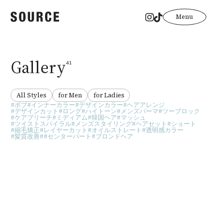
Menu
Gallery
41
All Styles
for Men
for Ladies
ボブ
インナーカラー
デザインカラー
ヘアアレンジ
デザインカット
ロング
ハイトーン
メンズパーマ
ツーブロック
ケアブリーチ
ミディアム
韓国ヘア
マッシュ
ツイストスパイラル
メンズスタイリング
ヘアセット
ショート
縮毛矯正
レイヤーカット
オイルストレート
透明感カラー
髪質改善
#センターパート
ブロンドヘア