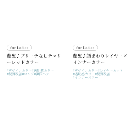
for Ladies
for Ladies
艶髪♪ブリーチなしチェリ
艶髪♪顔まわりレイヤー×
ーレッドカラー
インナーカラー
デザインカラー
透明感カラー
デザインカラー
レイヤーカット
髪質改善
ロング
韓国ヘア
透明感カラー
髪質改善
インナーカラー