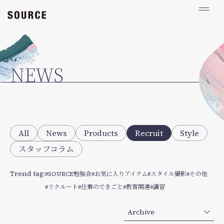
NEWS
ABOUT
NEWS
数字で見るSOURCE
オーナーメッセージ
お問い合わせ・ご相談
All
News
Products
Recruit
Style
スタッフコラム
Stylist
Assistant
Trend tag
SOURCE勉強会
お気に入りアイテム
スタイル撮影
その他
Instagram
TikTok
リクルート
仕事のできごと
教育関連
講習
Archive