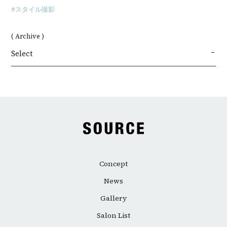
スタイル撮影
( Archive )
Select
Concept
News
Gallery
Salon List